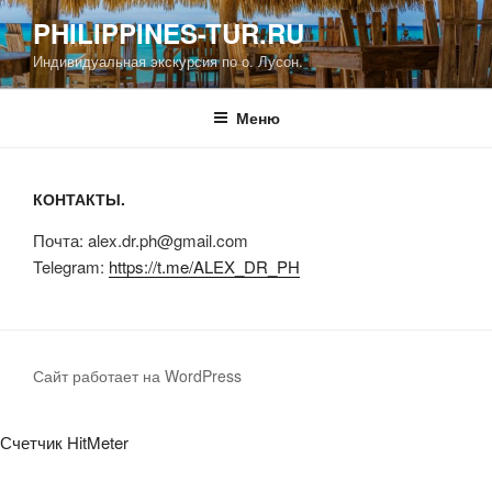
Перейти
PHILIPPINES-TUR.RU
к
Индивидуальная экскурсия по о. Лусон.
содержимому
Меню
КОНТАКТЫ.
Почта: alex.dr.ph@gmail.com
Telegram:
https://t.me/ALEX_DR_PH
Сайт работает на WordPress
Счетчик HitMeter